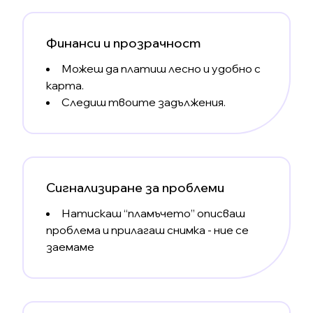
Финанси и прозрачност
Можеш да платиш лесно и удобно с
карта.
Следиш твоите задължения.
Сигнализиране за проблеми
Натискаш “пламъчето” описваш
проблема и прилагаш снимка - ние се
заемаме