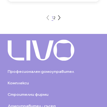
1
2
Професионален домоуправител
Комплекси
Строителни фирми
Домоуправител - съсед