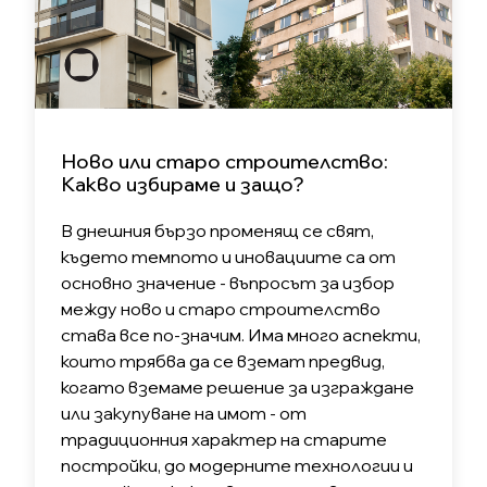
Ново или старо строителство:
Какво избираме и защо?
В днешния бързо променящ се свят,
където темпото и иновациите са от
основно значение - въпросът за избор
между ново и старо строителство
става все по-значим. Има много аспекти,
които трябва да се вземат предвид,
когато вземаме решение за изграждане
или закупуване на имот - от
традиционния характер на старите
постройки, до модерните технологии и