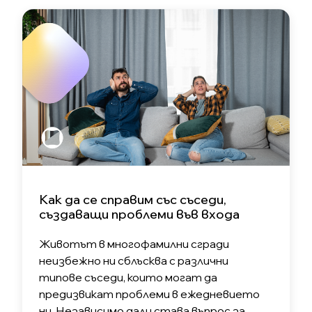
Как да се справим със съседи,
създаващи проблеми във входа
Животът в многофамилни сгради
неизбежно ни сблъсква с различни
типове съседи, които могат да
предизвикат проблеми в ежедневието
ни. Независимо дали става въпрос за