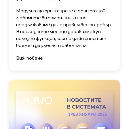
Модулът за принтиране е един от най-
любимите ви помощници и ние
продължаваме да го правим все по-добър.
В последните месеци добавихме куп
полезни функции, които да ви спестят
време и да улеснят работата.
Виж повече