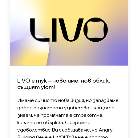
LIVO е тук – ново име, нов облик,
същият уют!
Имаме си чисто нова визия, но запазваме
добре познатото удобство – защото
знаем, че промяната е страхотна,
когато не обърква. С огромно
удоволствие Ви съобщаваме, че Angry
Building вече е LIVO! Това не е просто