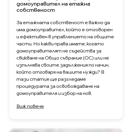
домоуправител на етажна
собственост
За етажната собственост е важно да
има домоуправител, който е отговорен
и ефективен в управлението на общите
части. Но какви права имате, когато
домоуправителят не съдейства за
свикване на Общо събрание (ОС) или не
изпълнява своите задължения по начин,
който отговаря на вашите нужди? В
тази статия ще разгледаме
процедурата за освобождаване на
домоуправителя и избор на нов.
Виж повече