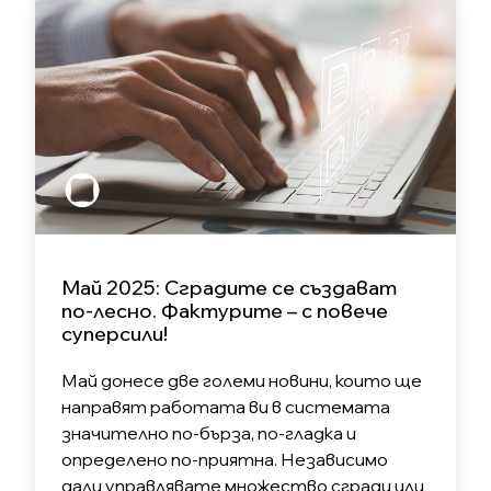
Май 2025: Сградите се създават
по-лесно. Фактурите – с повече
суперсили!
Май донесе две големи новини, които ще
направят работата ви в системата
значително по-бърза, по-гладка и
определено по-приятна. Независимо
дали управлявате множество сгради или