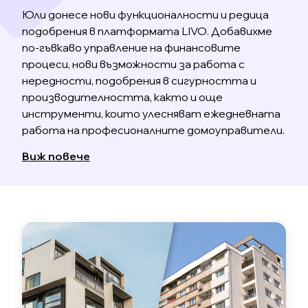
Юли донесе нови функционалности и редица
подобрения в платформата LIVO. Добавихме
по-гъвкаво управление на финансовите
процеси, нови възможности за работа с
нередности, подобрения в сигурността и
производителността, както и още
инструменти, които улесняват ежедневната
работа на професионалните домоуправители.
Виж повече