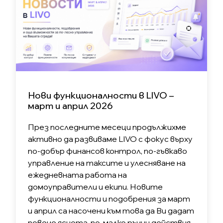
Нови функционалности в LIVO –
март и април 2026
През последните месеци продължихме
активно да развиваме LIVO с фокус върху
по-добър финансов контрол, по-гъвкаво
управление на таксите и улесняване на
ежедневната работа на
домоуправители и екипи. Новите
функционалности и подобрения за март
и април са насочени към това да Ви дадат
повече яснота, по-малко ръчни действия