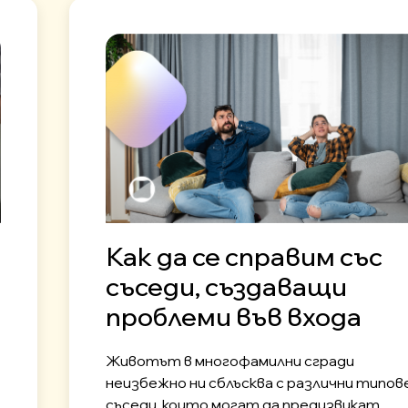
Как да се справим със
съседи, създаващи
проблеми във входа
Животът в многофамилни сгради
неизбежно ни сблъсква с различни типов
съседи, които могат да предизвикат