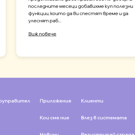
последните месеци добавихме куп полезни
функции, които да ви спестят време и да
улеснят раб...
Виж повече
оуправител
Приложение
Клиенти
Кои сме ние
Влез в системата
Новини
Регистрирай сграда