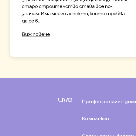
старо строителство става все по-
значим. Има много аспекти, които трябва
да се в...
Виж повече
Професионален дом
Комплекси
Строителни фирми