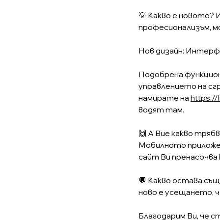
💡 Какво е новото? 
професионализъм, м
Нов дизайн: Интерфе
Подобрена функцион
управлението на сг
намирате на
https://
водят там.
🙌 А Вие какво тряб
Мобилното приложен
сайт Ви пренасочва 
💬 Какво остава съ
ново е усещането, 
Благодарим Ви, че 