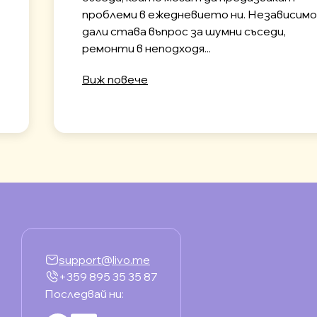
проблеми в ежедневието ни. Независимо
дали става въпрос за шумни съседи,
ремонти в неподходя...
Виж повече
support@livo.me
+359 895 35 35 87
Последвай ни: