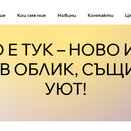
ие
Кои сме ние
Новини
Контакти
Ц
O Е ТУК – НОВО 
В ОБЛИК, СЪЩ
УЮТ!