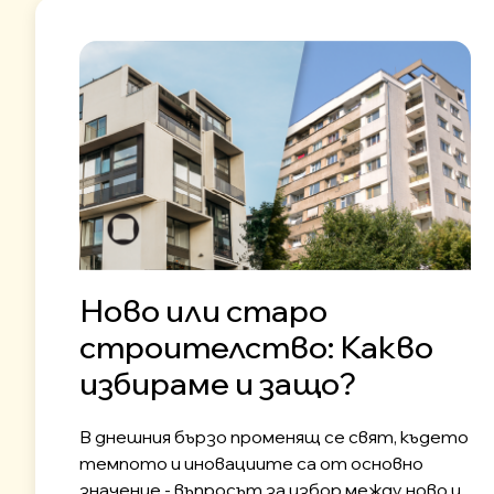
Ново или старо
строителство: Какво
избираме и защо?
В днешния бързо променящ се свят, където
темпото и иновациите са от основно
значение - въпросът за избор между ново и