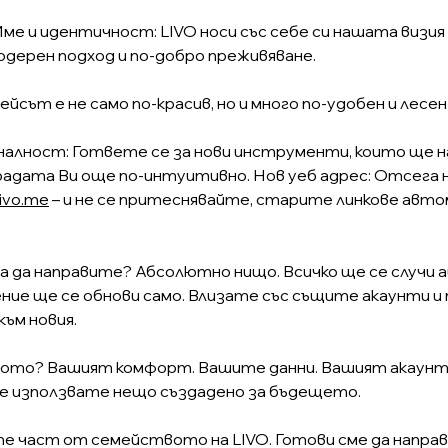
Име и идентичност: LIVO носи със себе си нашата визия
одерен подход и по-добро преживяване.
йсът е не само по-красив, но и много по-удобен и лесе
алност: Гответе се за нови инструменти, които ще 
радата Ви още по-интуитивно. Нов уеб адрес: Отсега
livo.me
– и не се притеснявайте, старите линкове авт
ва да направите? Абсолютно нищо. Всичко ще се случи
ие ще се обнови само. Влизате със същите акаунти и
към новия.
щото? Вашият комфорт. Вашите данни. Вашият акаун
че използвате нещо създадено за бъдещето.
сте част от семейството на LIVO. Готови сме да напр