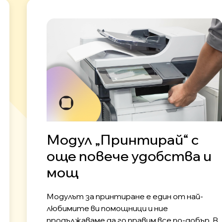
Модул „Принтирай“ с
още повече удобства и
мощ
Модулът за принтиране е един от най-
любимите ви помощници и ние
продължаваме да го правим все по-добър. В