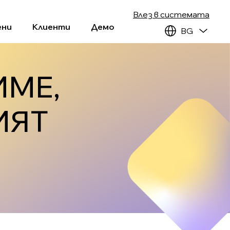
Влез в системата
ени
Клиенти
Демо
BG
ИМЕ,
ИЯТ