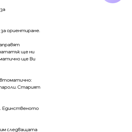
 за
н за ориентиране.
направят
 нататък ще ни
оматично ще Ви
 автоматично:
 пароли. Старият
т. Единственото
авим следващата